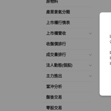
原物料
產業景氣分類
上市櫃行情表
上市櫃營收
收盤價排行
成交量排行
法人動態(個股)
主力進出
當沖分析
盤後交易
零股交易