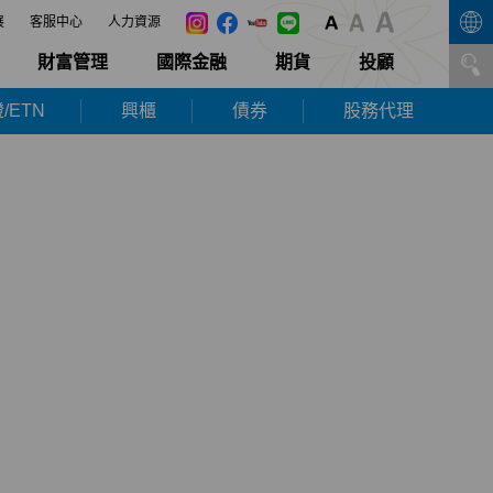
展
客服中心
人力資源
財富管理
國際金融
期貨
投顧
/ETN
興櫃
債券
股務代理