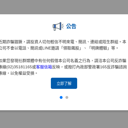
公告
近期詐騙猖獗，請投資人切勿輕信不明來電、簡訊、連結或陌生群組。本
公司不會以電話、簡訊或LINE邀請「領取飆股」、「明牌體驗」等。
如果您發現社群媒體中有任何假借本公司名義之行為，請洽本公司反詐騙
專線(02)35181165或
客服信箱
反映，或撥打內政部警政署165反詐騙諮詢
專線，以免權益受損。
立即了解