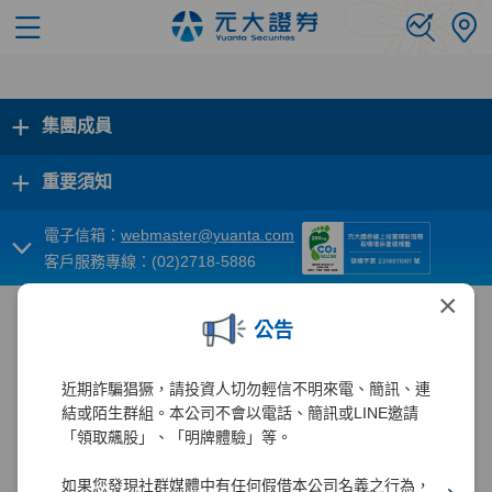
+
集團成員
+
重要須知
電子信箱：
webmaster@yuanta.com
客戶服務專線：(02)2718-5886
×
公告
近期詐騙猖獗，請投資人切勿輕信不明來電、簡訊、連
結或陌生群組。本公司不會以電話、簡訊或LINE邀請
「領取飆股」、「明牌體驗」等。
如果您發現社群媒體中有任何假借本公司名義之行為，