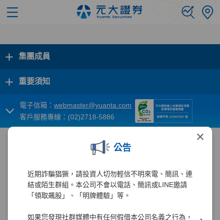
+
集團成員
+
重要須知
電子信箱：
webmaster@yuanta.com
客戶服務專線：(02)2718-5886
×
公告
近期詐騙猖獗，請投資人切勿輕信不明來電、簡訊、連
結或陌生群組。本公司不會以電話、簡訊或LINE邀請
「領取飆股」、「明牌體驗」等。
如果您發現社群媒體中有任何假借本公司名義之行為，