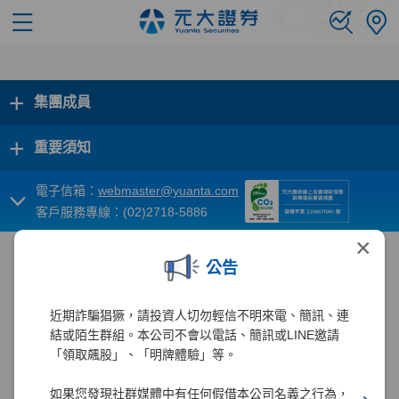
+
集團成員
+
重要須知
電子信箱：
webmaster@yuanta.com
客戶服務專線：(02)2718-5886
×
公告
近期詐騙猖獗，請投資人切勿輕信不明來電、簡訊、連
結或陌生群組。本公司不會以電話、簡訊或LINE邀請
「領取飆股」、「明牌體驗」等。
如果您發現社群媒體中有任何假借本公司名義之行為，