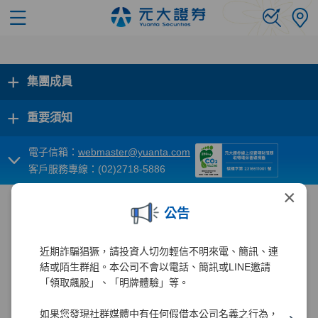
+
集團成員
+
重要須知
電子信箱：
webmaster@yuanta.com
客戶服務專線：(02)2718-5886
×
公告
近期詐騙猖獗，請投資人切勿輕信不明來電、簡訊、連
結或陌生群組。本公司不會以電話、簡訊或LINE邀請
「領取飆股」、「明牌體驗」等。
如果您發現社群媒體中有任何假借本公司名義之行為，