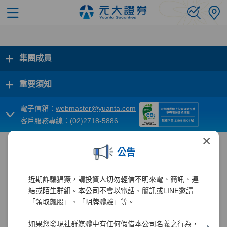
+
集團成員
+
重要須知
電子信箱：
webmaster@yuanta.com
客戶服務專線：(02)2718-5886
×
公告
近期詐騙猖獗，請投資人切勿輕信不明來電、簡訊、連
結或陌生群組。本公司不會以電話、簡訊或LINE邀請
「領取飆股」、「明牌體驗」等。
如果您發現社群媒體中有任何假借本公司名義之行為，