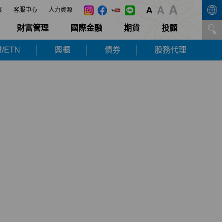
展
客服中心
人力資源
財富管理
國際金融
期貨
投顧
/ETN
興櫃
債券
股務代理