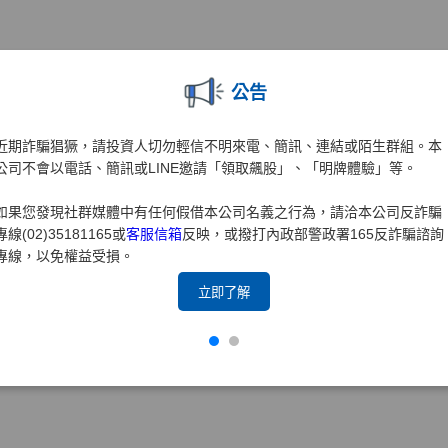
公告
近期詐騙猖獗，請投資人切勿輕信不明來電、簡訊、連結或陌生群組。本
公司不會以電話、簡訊或LINE邀請「領取飆股」、「明牌體驗」等。
如果您發現社群媒體中有任何假借本公司名義之行為，請洽本公司反詐騙
專線(02)35181165或
客服信箱
反映，或撥打內政部警政署165反詐騙諮詢
專線，以免權益受損。
立即了解