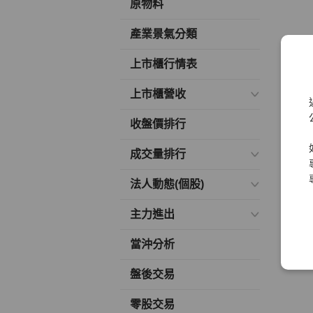
原物料
產業景氣分類
上市櫃行情表
上市櫃營收
收盤價排行
成交量排行
法人動態(個股)
主力進出
當沖分析
盤後交易
零股交易