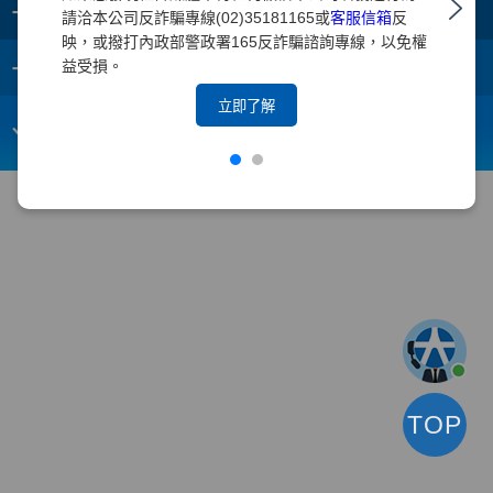
+
集團成員
請洽本公司反詐騙專線(02)35181165或
客服信箱
反
映，或撥打內政部警政署165反詐騙諮詢專線，以免權
+
重要須知
益受損。
立即了解
電子信箱：
webmaster@yuanta.com
客戶服務專線：(02)2718-5886
TOP