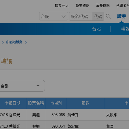
關於元大
營業據點
海外據點
永續發
證券
台股
代碼
台股
權證
申報轉讓