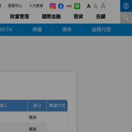
展
客服中心
人力資源
財富管理
國際金融
期貨
投顧
/ETN
興櫃
債券
股務代理