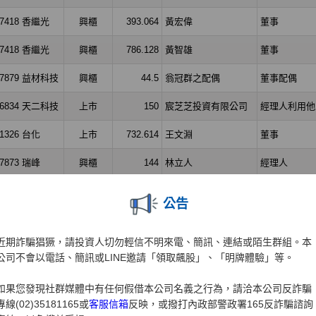
公告
近期詐騙猖獗，請投資人切勿輕信不明來電、簡訊、連結或陌生群組。本
公司不會以電話、簡訊或LINE邀請「領取飆股」、「明牌體驗」等。
如果您發現社群媒體中有任何假借本公司名義之行為，請洽本公司反詐騙
專線(02)35181165或
客服信箱
反映，或撥打內政部警政署165反詐騙諮詢