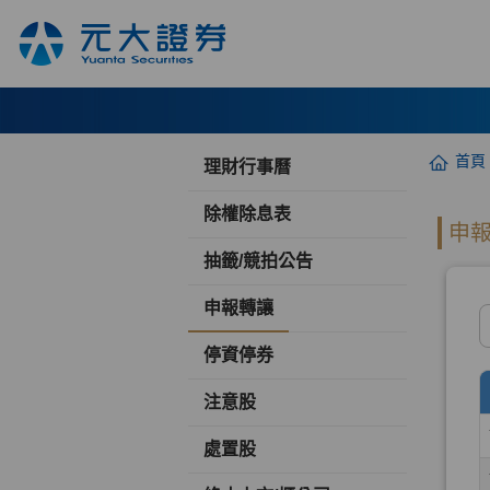
首頁
理財行事曆
除權除息表
抽籤/競拍公告
申報轉讓
停資停券
注意股
處置股