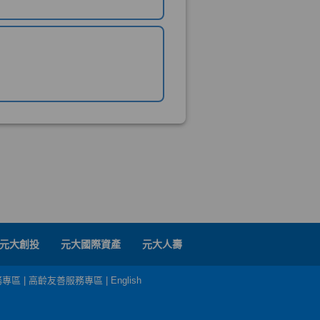
元大創投
元大國際資產
元大人壽
務專區
|
高齡友善服務專區
|
English