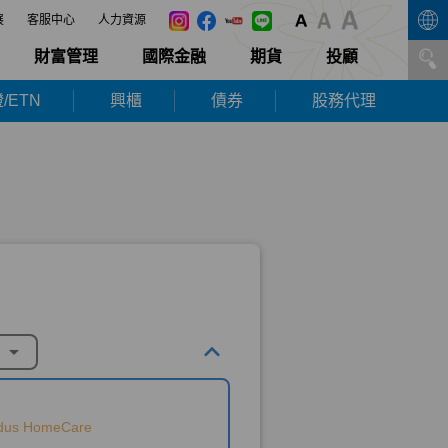
展
客服中心
人力資源
財富管理
國際金融
期貨
投顧
/ETN
興櫃
債券
股務代理