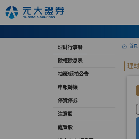
首頁
理財行事曆
除權除息表
抽籤/競拍公告
申報轉讓
停資停券
注意股
處置股