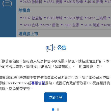
公告
近期詐騙猖獗，請投資人切勿輕信不明來電、簡訊、連結或陌生群組。本
公司不會以電話、簡訊或LINE邀請「領取飆股」、「明牌體驗」等。
如果您發現社群媒體中有任何假借本公司名義之行為，請洽本公司反詐騙
專線(02)35181165或
客服信箱
反映，或撥打內政部警政署165反詐騙諮詢
專線，以免權益受損。
立即了解