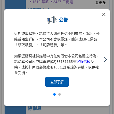
×
公告
近期詐騙猖獗，請投資人切勿輕信不明來電、簡訊、連
結或陌生群組。本公司不會以電話、簡訊或LINE邀請
「領取飆股」、「明牌體驗」等。
如果您發現社群媒體中有任何假借本公司名義之行為，
請洽本公司反詐騙專線(02)35181165或
客服信箱
反
映，或撥打內政部警政署165反詐騙諮詢專線，以免權
益受損。
立即了解