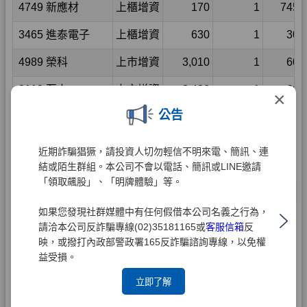
×
公告
近期詐騙猖獗，請投資人切勿輕信不明來電、簡訊、連
結或陌生群組。本公司不會以電話、簡訊或LINE邀請
「領取飆股」、「明牌體驗」等。
如果您發現社群媒體中有任何假借本公司名義之行為，
請洽本公司反詐騙專線(02)35181165或
客服信箱
反
映，或撥打內政部警政署165反詐騙諮詢專線，以免權
益受損。
立即了解