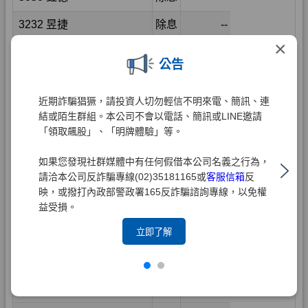
×
公告
近期詐騙猖獗，請投資人切勿輕信不明來電、簡訊、連
結或陌生群組。本公司不會以電話、簡訊或LINE邀請
「領取飆股」、「明牌體驗」等。
如果您發現社群媒體中有任何假借本公司名義之行為，
請洽本公司反詐騙專線(02)35181165或
客服信箱
反
映，或撥打內政部警政署165反詐騙諮詢專線，以免權
益受損。
立即了解