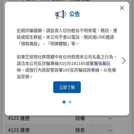
×
公告
近期詐騙猖獗，請投資人切勿輕信不明來電、簡訊、連
結或陌生群組。本公司不會以電話、簡訊或LINE邀請
「領取飆股」、「明牌體驗」等。
如果您發現社群媒體中有任何假借本公司名義之行為，
請洽本公司反詐騙專線(02)35181165或
客服信箱
反
映，或撥打內政部警政署165反詐騙諮詢專線，以免權
益受損。
立即了解