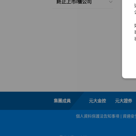
終止上市/櫃公司
集團成員
元大金控
元大證券
個人資料保護法告知事項
|
資通安