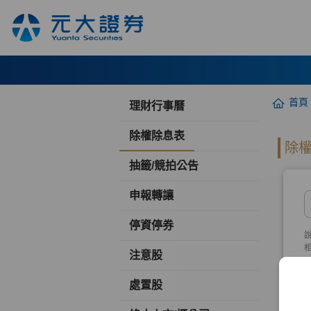
首頁
理財行事曆
除權除息表
抽籤/競拍公告
申報轉讓
停資停券
注意股
處置股