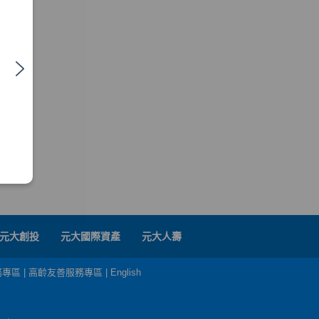
元大創投
元大國際資產
元大人壽
務專區
|
高齡友善服務專區
|
English