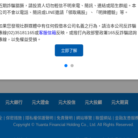
近期詐騙猖獗，請投資人切勿輕信不明來電、簡訊、連結或陌生群組。本
公司不會以電話、簡訊或LINE邀請「領取飆股」、「明牌體驗」等。
如果您發現社群媒體中有任何假借本公司名義之行為，請洽本公司反詐騙
專線(02)35181165或
客服信箱
反映，或撥打內政部警政署165反詐騙諮詢
專線，以免權益受損。
立即了解
元大銀行
元大證金
元大投信
元大投顧
元大期貨
全
|
保密措施
|
隱私權保護聲明
|
免責聲明
|
網站導覽
|
聯盟網站
|
金融友善服
Copyright © Yuanta Financial Holding Co., Ltd. All Rights Reserved.