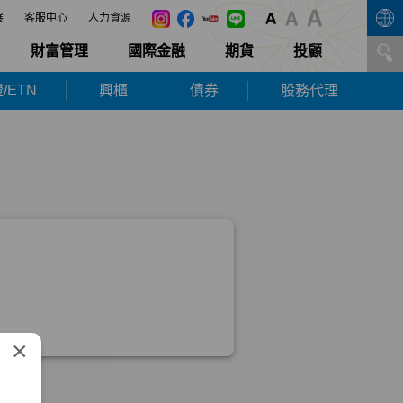
展
客服中心
人力資源
財富管理
國際金融
期貨
投顧
/ETN
興櫃
債券
股務代理
×