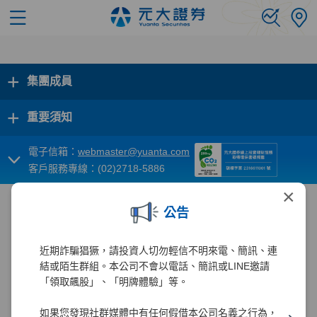
+
集團成員
+
重要須知
電子信箱：
webmaster@yuanta.com
客戶服務專線：(02)2718-5886
×
公告
近期詐騙猖獗，請投資人切勿輕信不明來電、簡訊、連
結或陌生群組。本公司不會以電話、簡訊或LINE邀請
「領取飆股」、「明牌體驗」等。
如果您發現社群媒體中有任何假借本公司名義之行為，