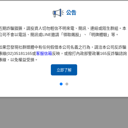
公告
近期詐騙猖獗，請投資人切勿輕信不明來電、簡訊、連結或陌生群組。本
公司不會以電話、簡訊或LINE邀請「領取飆股」、「明牌體驗」等。
如果您發現社群媒體中有任何假借本公司名義之行為，請洽本公司反詐騙
專線(02)35181165或
客服信箱
反映，或撥打內政部警政署165反詐騙諮詢
專線，以免權益受損。
立即了解