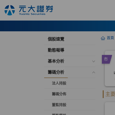
首頁
個股速覽
動態報導
基本分析
籌碼分析
法人持股
籌碼分佈
董監持股