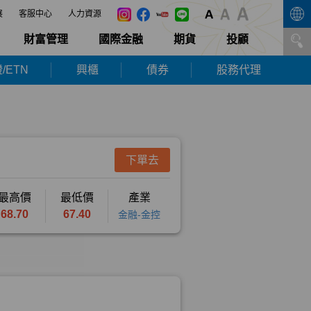
展
客服中心
人力資源
財富管理
國際金融
期貨
投顧
/ETN
興櫃
債券
股務代理