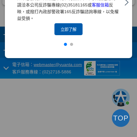
請洽本公司反詐騙專線(02)35181165或
客服信箱
反
映，或撥打內政部警政署165反詐騙諮詢專線，以免權
益受損。
立即了解
+
集團成員
+
重要須知
電子信箱：
webmaster@yuanta.com
客戶服務專線：(02)2718-5886
TOP