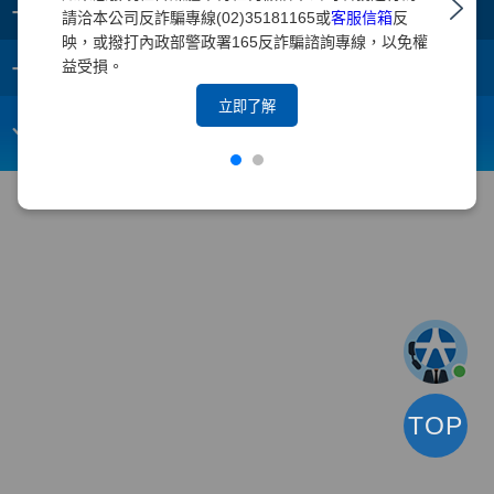
+
集團成員
請洽本公司反詐騙專線(02)35181165或
客服信箱
反
映，或撥打內政部警政署165反詐騙諮詢專線，以免權
+
重要須知
益受損。
立即了解
電子信箱：
webmaster@yuanta.com
客戶服務專線：(02)2718-5886
TOP