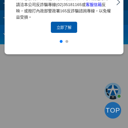
+
集團成員
請洽本公司反詐騙專線(02)35181165或
客服信箱
反
映，或撥打內政部警政署165反詐騙諮詢專線，以免權
+
重要須知
益受損。
立即了解
電子信箱：
webmaster@yuanta.com
客戶服務專線：(02)2718-5886
TOP