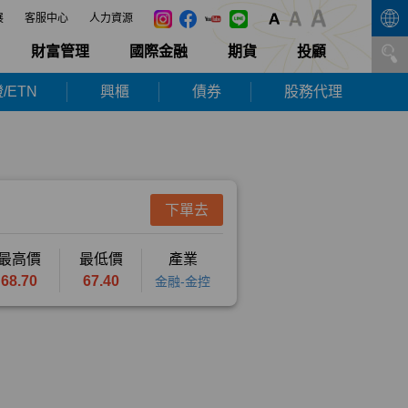
展
客服中心
人力資源
財富管理
國際金融
期貨
投顧
/ETN
興櫃
債券
股務代理