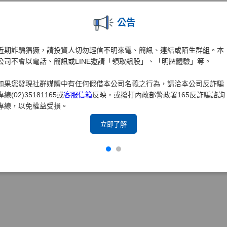
公告
近期詐騙猖獗，請投資人切勿輕信不明來電、簡訊、連結或陌生群組。本
公司不會以電話、簡訊或LINE邀請「領取飆股」、「明牌體驗」等。
如果您發現社群媒體中有任何假借本公司名義之行為，請洽本公司反詐騙
專線(02)35181165或
客服信箱
反映，或撥打內政部警政署165反詐騙諮詢
專線，以免權益受損。
立即了解