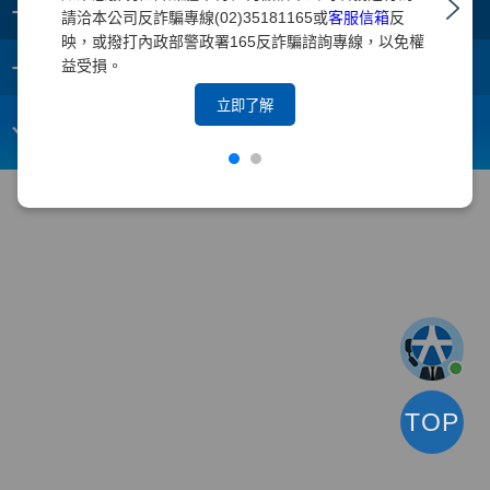
+
集團成員
請洽本公司反詐騙專線(02)35181165或
客服信箱
反
映，或撥打內政部警政署165反詐騙諮詢專線，以免權
+
重要須知
益受損。
立即了解
電子信箱：
webmaster@yuanta.com
客戶服務專線：(02)2718-5886
TOP