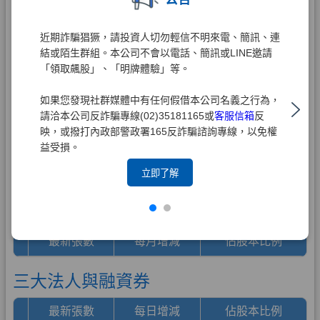
近期詐騙猖獗，請投資人切勿輕信不明來電、簡訊、連
結或陌生群組。本公司不會以電話、簡訊或LINE邀請
「領取飆股」、「明牌體驗」等。
如果您發現社群媒體中有任何假借本公司名義之行為，
請洽本公司反詐騙專線(02)35181165或
客服信箱
反
映，或撥打內政部警政署165反詐騙諮詢專線，以免權
益受損。
立即了解