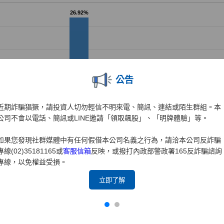
公告
近期詐騙猖獗，請投資人切勿輕信不明來電、簡訊、連結或陌生群組。本
公司不會以電話、簡訊或LINE邀請「領取飆股」、「明牌體驗」等。
如果您發現社群媒體中有任何假借本公司名義之行為，請洽本公司反詐騙
專線(02)35181165或
客服信箱
反映，或撥打內政部警政署165反詐騙諮詢
專線，以免權益受損。
立即了解