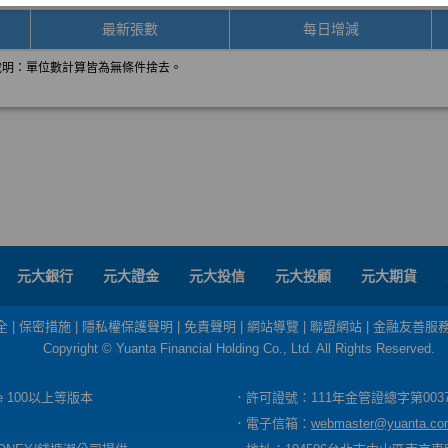
元大銀行
元大證金
元大投信
元大投顧
元大期貨
全
|
保密措施
|
隱私權保護聲明
|
免責聲明
|
網站導覽
|
聯盟網站
|
金融友善服
Copyright © Yuanta Financial Holding Co., Ltd. All Rights Reserved.
dge 100以上等版本
．許可證號：111年金管證總字第003
．電子信箱：
webmaster@yuanta.co