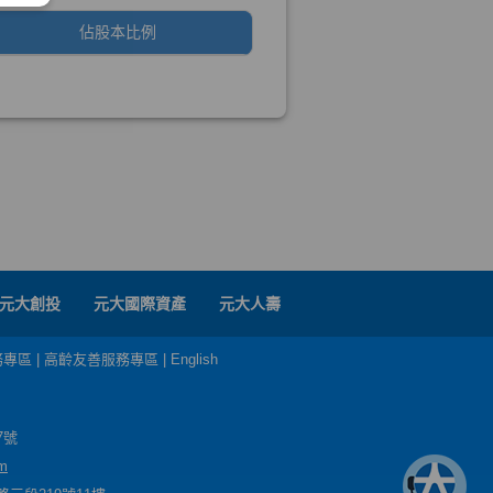
元大創投
元大國際資產
元大人壽
務專區
|
高齡友善服務專區
|
English
7號
m