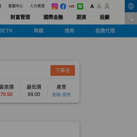
展
客服中心
人力資源
財富管理
國際金融
期貨
投顧
/ETN
興櫃
債券
股務代理