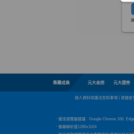
集團成員
元大金控
元大證券
個人資料保護法告知事項
|
資通安
．最佳瀏覽器建議 : Google Chrome 100, E
．螢幕解析度1280x1024