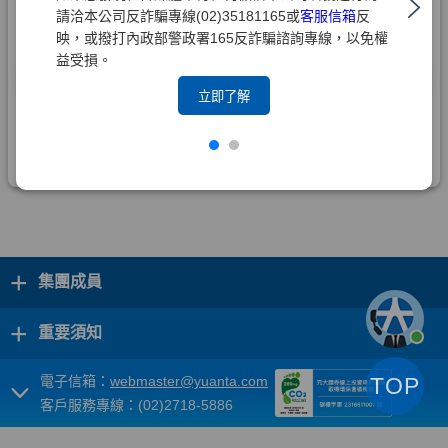
請洽本公司反詐騙專線(02)35181165或
客服信箱
反
映，或撥打內政部警政署165反詐騙諮詢專線，以免權
益受損。
立即了解
+
集團成員
+
重要須知
電子信箱：
webmaster@yuanta.com
TOP
客戶服務專線：(02)2718-5886