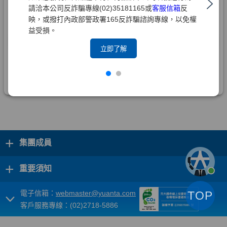
請洽本公司反詐騙專線(02)35181165或
客服信箱
反
映，或撥打內政部警政署165反詐騙諮詢專線，以免權
益受損。
立即了解
+
集團成員
+
重要須知
電子信箱：
webmaster@yuanta.com
TOP
客戶服務專線：(02)2718-5886