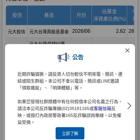
×
公告
近期詐騙猖獗，請投資人切勿輕信不明來電、簡訊、連
結或陌生群組。本公司不會以電話、簡訊或LINE邀請
「領取飆股」、「明牌體驗」等。
如果您發現社群媒體中有任何假借本公司名義之行為，
請洽本公司反詐騙專線(02)35181165或
客服信箱
反
映，或撥打內政部警政署165反詐騙諮詢專線，以免權
益受損。
立即了解