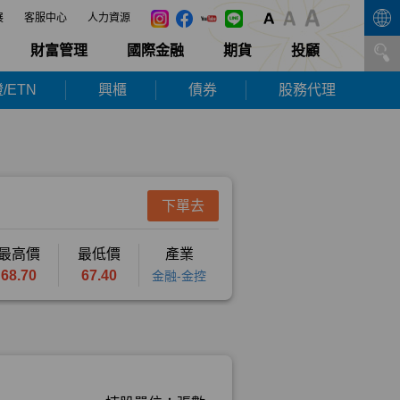
展
客服中心
人力資源
財富管理
國際金融
期貨
投顧
/ETN
興櫃
債券
股務代理