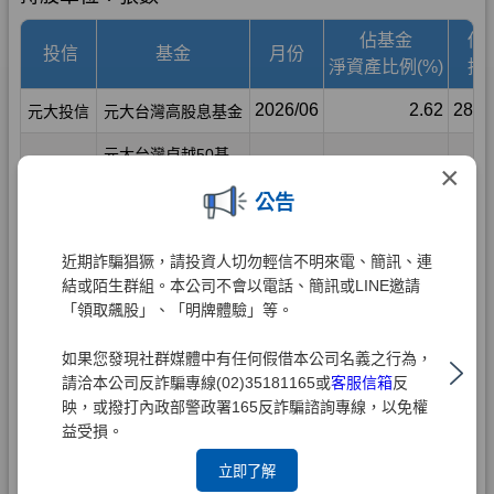
×
公告
近期詐騙猖獗，請投資人切勿輕信不明來電、簡訊、連
結或陌生群組。本公司不會以電話、簡訊或LINE邀請
「領取飆股」、「明牌體驗」等。
如果您發現社群媒體中有任何假借本公司名義之行為，
請洽本公司反詐騙專線(02)35181165或
客服信箱
反
映，或撥打內政部警政署165反詐騙諮詢專線，以免權
益受損。
立即了解