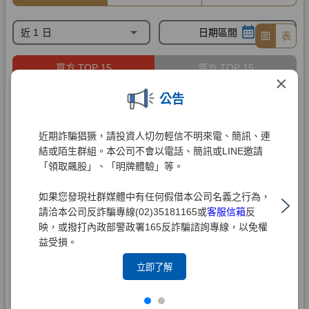
×
公告
近期詐騙猖獗，請投資人切勿輕信不明來電、簡訊、連
結或陌生群組。本公司不會以電話、簡訊或LINE邀請
「領取飆股」、「明牌體驗」等。
如果您發現社群媒體中有任何假借本公司名義之行為，
請洽本公司反詐騙專線(02)35181165或
客服信箱
反
映，或撥打內政部警政署165反詐騙諮詢專線，以免權
益受損。
立即了解