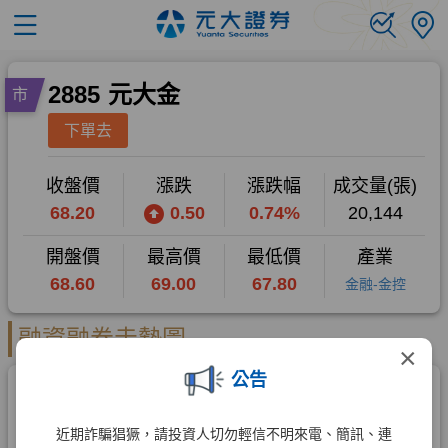
×
公告
近期詐騙猖獗，請投資人切勿輕信不明來電、簡訊、連