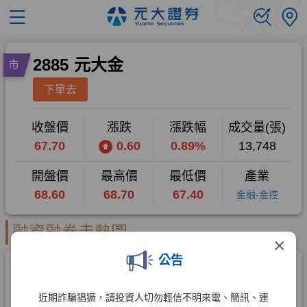
×
公告
近期詐騙猖獗，請投資人切勿輕信不明來電、簡訊、連