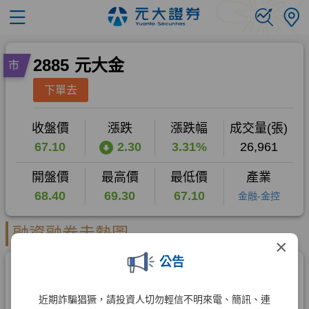
×
公告
近期詐騙猖獗，請投資人切勿輕信不明來電、簡訊、連