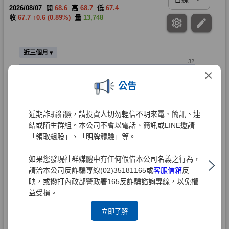
×
公告
近期詐騙猖獗，請投資人切勿輕信不明來電、簡訊、連
結或陌生群組。本公司不會以電話、簡訊或LINE邀請
「領取飆股」、「明牌體驗」等。
如果您發現社群媒體中有任何假借本公司名義之行為，
請洽本公司反詐騙專線(02)35181165或
客服信箱
反
映，或撥打內政部警政署165反詐騙諮詢專線，以免權
益受損。
立即了解