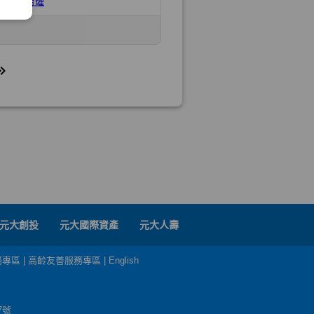
元大創投
元大國際資產
元大人壽
務專區
|
高齡友善服務專區
|
English
7號