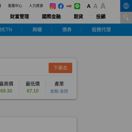
展
客服中心
人力資源
財富管理
國際金融
期貨
投顧
/ETN
興櫃
債券
股務代理