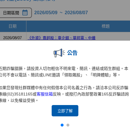
公告
近期詐騙猖獗，請投資人切勿輕信不明來電、簡訊、連結或陌生群組。本
公司不會以電話、簡訊或LINE邀請「領取飆股」、「明牌體驗」等。
如果您發現社群媒體中有任何假借本公司名義之行為，請洽本公司反詐騙
專線(02)35181165或
客服信箱
反映，或撥打內政部警政署165反詐騙諮詢
專線，以免權益受損。
立即了解