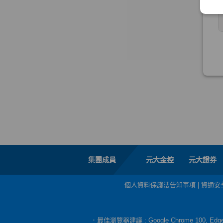
集團成員
元大金控
元大證券
個人資料保護法告知事項
|
資通安
．最佳瀏覽器建議 : Google Chrome 100, E