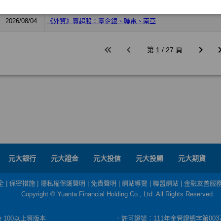
元大銀行
元大證金
元大投信
元大投顧
元大期貨
全
|
保密措施
|
隱私權保護聲明
|
免責聲明
|
網站導覽
|
聯盟網站
|
金融友善服
Copyright © Yuanta Financial Holding Co., Ltd. All Rights Reserved.
dge 100以上等版本
．許可證號：111年金管證總字第003