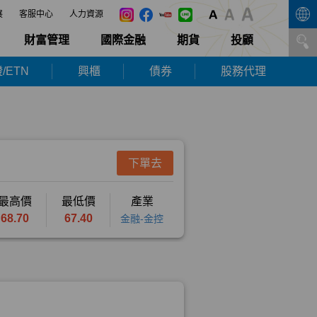
展
客服中心
人力資源
財富管理
國際金融
期貨
投顧
/ETN
興櫃
債券
股務代理