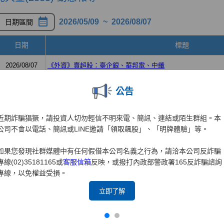
公告
近期詐騙猖獗，請投資人切勿輕信不明來電、簡訊、連結或陌生群組。本
公司不會以電話、簡訊或LINE邀請「領取飆股」、「明牌體驗」等。
如果您發現社群媒體中有任何假借本公司名義之行為，請洽本公司反詐騙
專線(02)35181165或
客服信箱
反映，或撥打內政部警政署165反詐騙諮詢
專線，以免權益受損。
立即了解