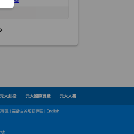
元大創投
元大國際資產
元大人壽
務專區
|
高齡友善服務專區
|
English
7號