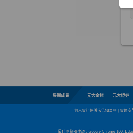
集團成員
元大金控
元大證券
個人資料保護法告知事項
|
資通安
．最佳瀏覽器建議 : Google Chrome 100, E