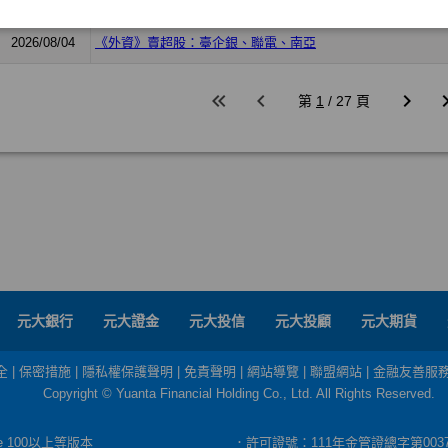
元大銀行
元大證金
元大投信
元大投顧
元大期貨
全
|
保密措施
|
隱私權保護聲明
|
免責聲明
|
網站導覽
|
聯盟網站
|
金融友善服
Copyright © Yuanta Financial Holding Co., Ltd. All Rights Reserved.
dge 100以上等版本
．許可證號：111年金管證總字第003