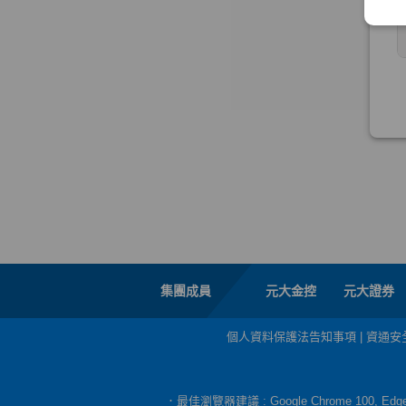
集團成員
元大金控
元大證券
個人資料保護法告知事項
|
資通安
．最佳瀏覽器建議 : Google Chrome 100, E