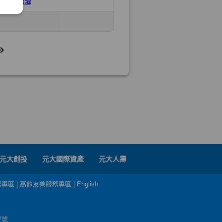
元大創投
元大國際資產
元大人壽
務專區
|
高齡友善服務專區
|
English
7號