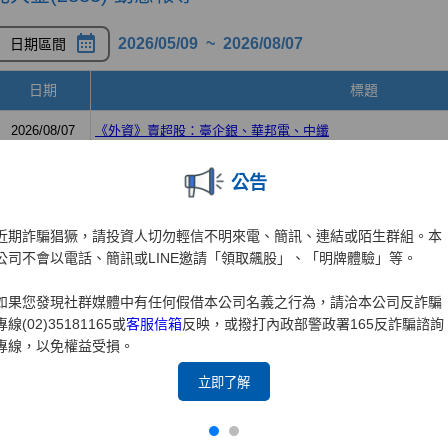
公告
近期詐騙猖獗，請投資人切勿輕信不明來電、簡訊、連結或陌生群組。本
公司不會以電話、簡訊或LINE邀請「領取飆股」、「明牌體驗」等。
如果您發現社群媒體中有任何假借本公司名義之行為，請洽本公司反詐騙
專線(02)35181165或
客服信箱
反映，或撥打內政部警政署165反詐騙諮詢
專線，以免權益受損。
立即了解