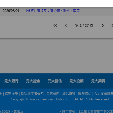
元大銀行
元大證金
元大投信
元大投顧
元大期貨
全
|
保密措施
|
隱私權保護聲明
|
免責聲明
|
網站導覽
|
聯盟網站
|
金融友善服
Copyright © Yuanta Financial Holding Co., Ltd. All Rights Reserved.
dge 100以上等版本
．許可證號：111年金管證總字第003