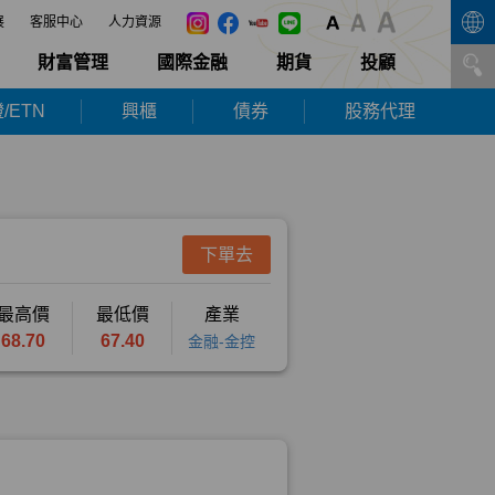
展
客服中心
人力資源
財富管理
國際金融
期貨
投顧
/ETN
興櫃
債券
股務代理