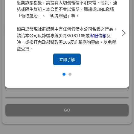
近期詐騙猖獗，請投資人切勿輕信不明來電、簡訊、連
結或陌生群組。本公司不會以電話、簡訊或LINE邀請
「領取飆股」、「明牌體驗」等。
如果您發現社群媒體中有任何假借本公司名義之行為，
請洽本公司反詐騙專線(02)35181165或
客服信箱
反
映，或撥打內政部警政署165反詐騙諮詢專線，以免權
益受損。
立即了解