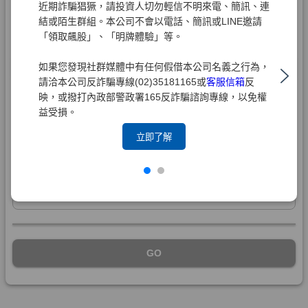
近期詐騙猖獗，請投資人切勿輕信不明來電、簡訊、連
結或陌生群組。本公司不會以電話、簡訊或LINE邀請
「領取飆股」、「明牌體驗」等。
如果您發現社群媒體中有任何假借本公司名義之行為，
請洽本公司反詐騙專線(02)35181165或
客服信箱
反
映，或撥打內政部警政署165反詐騙諮詢專線，以免權
益受損。
立即了解