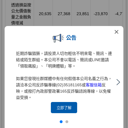
×
公告
近期詐騙猖獗，請投資人切勿輕信不明來電、簡訊、連
結或陌生群組。本公司不會以電話、簡訊或LINE邀請
「領取飆股」、「明牌體驗」等。
如果您發現社群媒體中有任何假借本公司名義之行為，
請洽本公司反詐騙專線(02)35181165或
客服信箱
反
映，或撥打內政部警政署165反詐騙諮詢專線，以免權
益受損。
立即了解