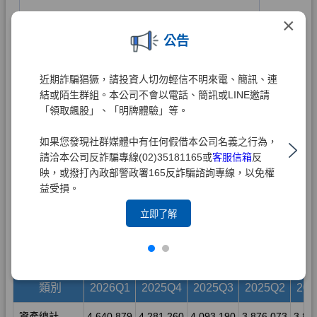
×
公告
近期詐騙猖獗，請投資人切勿輕信不明來電、簡訊、連
結或陌生群組。本公司不會以電話、簡訊或LINE邀請
「領取飆股」、「明牌體驗」等。
如果您發現社群媒體中有任何假借本公司名義之行為，
請洽本公司反詐騙專線(02)35181165或
客服信箱
反
映，或撥打內政部警政署165反詐騙諮詢專線，以免權
益受損。
立即了解