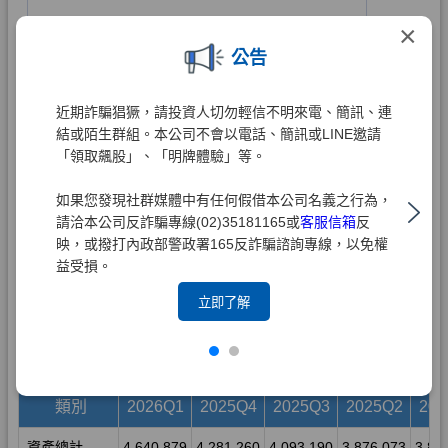
×
公告
近期詐騙猖獗，請投資人切勿輕信不明來電、簡訊、連
結或陌生群組。本公司不會以電話、簡訊或LINE邀請
「領取飆股」、「明牌體驗」等。
如果您發現社群媒體中有任何假借本公司名義之行為，
請洽本公司反詐騙專線(02)35181165或
客服信箱
反
映，或撥打內政部警政署165反詐騙諮詢專線，以免權
益受損。
立即了解