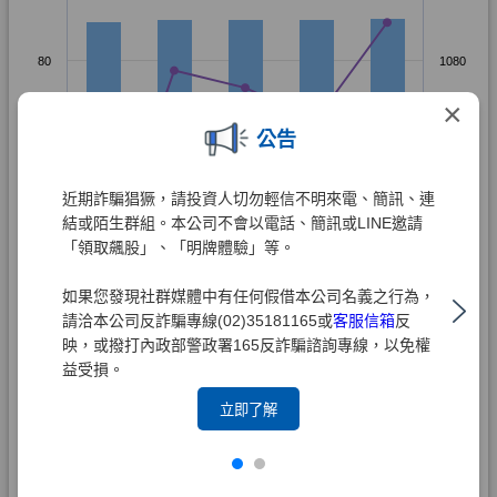
×
公告
近期詐騙猖獗，請投資人切勿輕信不明來電、簡訊、連
結或陌生群組。本公司不會以電話、簡訊或LINE邀請
「領取飆股」、「明牌體驗」等。
如果您發現社群媒體中有任何假借本公司名義之行為，
請洽本公司反詐騙專線(02)35181165或
客服信箱
反
映，或撥打內政部警政署165反詐騙諮詢專線，以免權
益受損。
立即了解