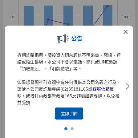
×
公告
近期詐騙猖獗，請投資人切勿輕信不明來電、簡訊、連
結或陌生群組。本公司不會以電話、簡訊或LINE邀請
「領取飆股」、「明牌體驗」等。
如果您發現社群媒體中有任何假借本公司名義之行為，
請洽本公司反詐騙專線(02)35181165或
客服信箱
反
映，或撥打內政部警政署165反詐騙諮詢專線，以免權
益受損。
立即了解