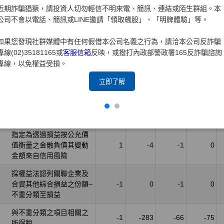
近期詐騙猖獗，請投資人切勿輕信不明來電、簡訊、連結或陌生群組。本
公司不會以電話、簡訊或LINE邀請「領取飆股」、「明牌體驗」等。
如果您發現社群媒體中有任何假借本公司名義之行為，請洽本公司反詐騙
專線(02)35181165或
客服信箱
反映，或撥打內政部警政署165反詐騙諮詢
專線，以免權益受損。
立即了解