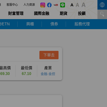
展
客服中心
人力資源
財富管理
國際金融
期貨
投顧
/ETN
興櫃
債券
股務代理