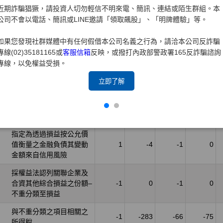
近期詐騙猖獗，請投資人切勿輕信不明來電、簡訊、連結或陌生群組。本
公司不會以電話、簡訊或LINE邀請「領取飆股」、「明牌體驗」等。
如果您發現社群媒體中有任何假借本公司名義之行為，請洽本公司反詐騙
專線(02)35181165或
客服信箱
反映，或撥打內政部警政署165反詐騙諮詢
專線，以免權益受損。
立即了解