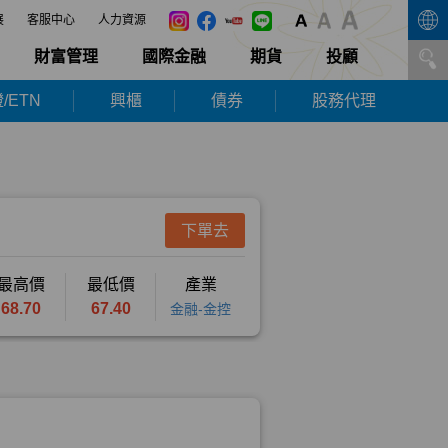
展
客服中心
人力資源
財富管理
國際金融
期貨
投顧
/ETN
興櫃
債券
股務代理