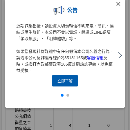
×
公告
近期詐騙猖獗，請投資人切勿輕信不明來電、簡訊、連
結或陌生群組。本公司不會以電話、簡訊或LINE邀請
「領取飆股」、「明牌體驗」等。
如果您發現社群媒體中有任何假借本公司名義之行為，
請洽本公司反詐騙專線(02)35181165或
客服信箱
反
映，或撥打內政部警政署165反詐騙諮詢專線，以免權
益受損。
立即了解