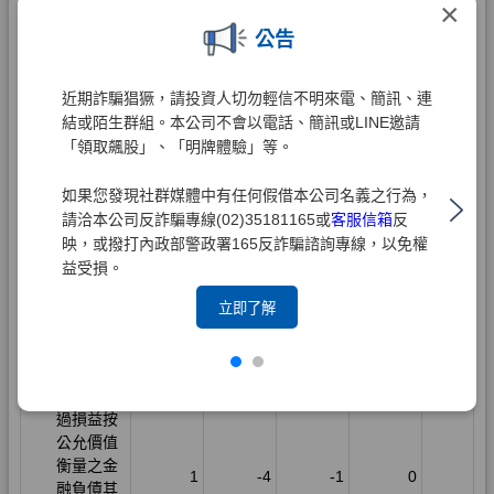
×
公告
近期詐騙猖獗，請投資人切勿輕信不明來電、簡訊、連
結或陌生群組。本公司不會以電話、簡訊或LINE邀請
「領取飆股」、「明牌體驗」等。
如果您發現社群媒體中有任何假借本公司名義之行為，
請洽本公司反詐騙專線(02)35181165或
客服信箱
反
映，或撥打內政部警政署165反詐騙諮詢專線，以免權
益受損。
立即了解