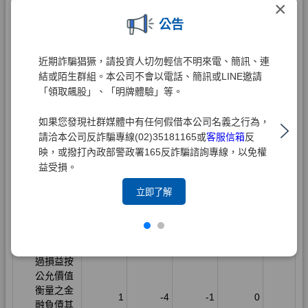
×
公告
近期詐騙猖獗，請投資人切勿輕信不明來電、簡訊、連
結或陌生群組。本公司不會以電話、簡訊或LINE邀請
「領取飆股」、「明牌體驗」等。
如果您發現社群媒體中有任何假借本公司名義之行為，
請洽本公司反詐騙專線(02)35181165或
客服信箱
反
映，或撥打內政部警政署165反詐騙諮詢專線，以免權
益受損。
立即了解