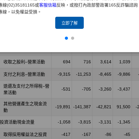
專線(02)35181165或
客服信箱
反映，或撥打內政部警政署165反詐騙諮詢
專線，以免權益受損。
立即了解