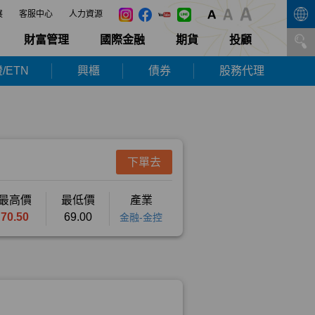
展
客服中心
人力資源
財富管理
國際金融
期貨
投顧
/ETN
興櫃
債券
股務代理